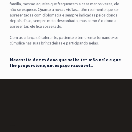
família, mesmo aqueles que frequentam a casa menos vezes, ele
não se esquece. Quanto a novas visitas... têm realmente que ser
apresentadas com diplomacia e sempre indicadas pelos donos
depois disso, sempre meio desconfiado, mas como é o dono a
apresentar, ele fica sossegado.
Com as crianças é tolerante, paciente e ternurente tornando-se
cúmplice nas suas brincadeiras e participando nelas.
Necessita de um dono que saiba ter mão nele e que
lhe proporcione, um espaço razoável…
make the most of welcome offers